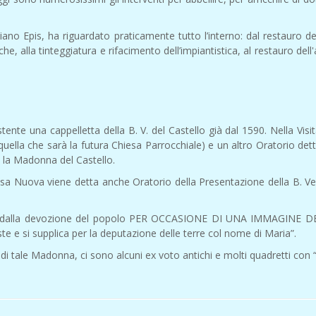
ano Epis, ha riguardato praticamente tutto l’interno: dal restauro de
 alla tinteggiatura e rifacimento dell’impiantistica, al restauro dell'
stente una cappelletta della B. V. del Castello già dal 1590. Nella Vi
uella che sarà la futura Chiesa Parrocchiale) e un altro Oratorio de
 la Madonna del Castello.
esa Nuova viene detta anche Oratorio della Presentazione della B. Ver
 eretto dalla devozione del popolo PER OCCASIONE DI UNA IMMAGI
ste e si supplica per la deputazione delle terre col nome di Maria”.
 di tale Madonna, ci sono alcuni ex voto antichi e molti quadretti con 