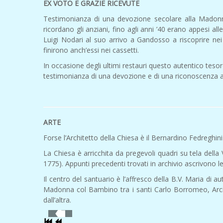
EX VOTO E GRAZIE RICEVUTE
Testimonianza di una devozione secolare alla Madonna d
ricordano gli anziani, fino agli anni ’40 erano appesi 
Luigi Nodari al suo arrivo a Gandosso a riscoprire nei 
finirono anch’essi nei cassetti.
In occasione degli ultimi restauri questo autentico tesoro
testimonianza di una devozione e di una riconoscenza al
ARTE
Forse l’Architetto della Chiesa è il Bernardino Fedreghin
La Chiesa è arricchita da pregevoli quadri su tela della
1775). Appunti precedenti trovati in archivio ascrivono le 
Il centro del santuario è l’affresco della B.V. Maria di 
Madonna col Bambino tra i santi Carlo Borromeo, Arciv
dall’altra.