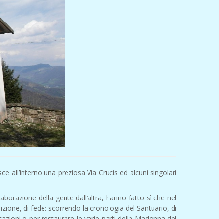
e all’interno una preziosa Via Crucis ed alcuni singolari
aborazione della gente dall’altra, hanno fatto sì che nel
adizione, di fede: scorrendo la cronologia del Santuario, di
otazioni o per restaurare le varie parti della Madonna del