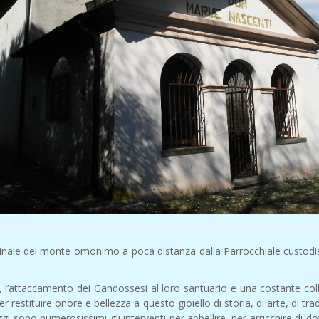
rinale del monte omonimo a poca distanza dalla Parrocchiale custodisc
te, l’attaccamento dei Gandossesi al loro santuario e una costante coll
er restituire onore e bellezza a questo gioiello di storia, di arte, di tr
gi sono numerosissimi gli interventi per abbellire, per arricchire di d