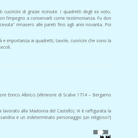
uoricini di grazie ricevute. I quadretti degli ex voto,
ò con l’impegno a conservarli come testimonianza. Fu don
cevuta” rimasero alle pareti fino agli anni novanta. Poi
tà e importanza ai quadretti, tavole, cuoricini che sono la
ecoli.
ttore Enrico Albricci (Vilminore di Scalve 1714 – Bergamo
a lavorato alla Madonna del Castello). Vi è raffigurata la
sandria e un indeterminato personaggio (un religioso?)