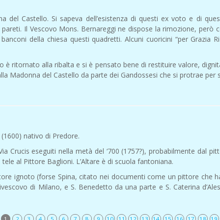
el Castello. Si sapeva dell’esistenza di questi ex voto e di questi c
alle pareti. Il Vescovo Mons. Bernareggi ne dispose la rimozione, per
banconi della chiesa questi quadretti. Alcuni cuoricini “per Grazia Ri
 è ritornato alla ribalta e si è pensato bene di restituire valore, digni
la Madonna del Castello da parte dei Gandossesi che si protrae per s
i (1600) nativo di Predore.
 Via Crucis eseguiti nella metà del ‘700 (1757?), probabilmente dal pi
tele al Pittore Baglioni. L’Altare è di scuola fantoniana.
autore ignoto (forse Spina, citato nei documenti come un pittore che h
escovo di Milano, e S. Benedetto da una parte e S. Caterina d’Ales
1
2
3
4
5
6
7
8
9
10
11
12
13
14
15
16
17
18
19